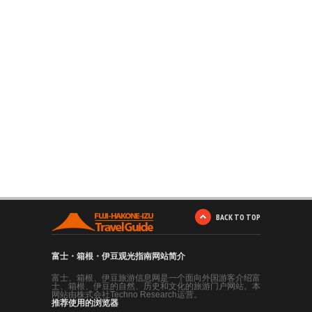
BACK TO TOP
富士・箱根・伊豆观光指南网站简介
富士、箱根、伊豆旅游信息网是一个面向外国游客介绍富
士、箱根、伊豆的自然、历史和文化的旅游门户网站。本
网站由株式会社Techno Research运营。
推荐使用的浏览器