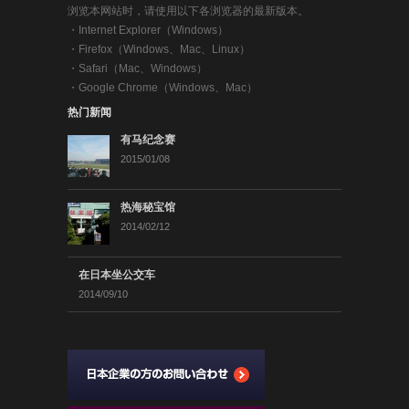
浏览本网站时，请使用以下各浏览器的最新版本。
・
Internet Explorer（Windows）
・
Firefox（Windows、Mac、Linux）
・
Safari（Mac、Windows）
・
Google Chrome（Windows、Mac）
热门新闻
有马纪念赛
2015/01/08
热海秘宝馆
2014/02/12
在日本坐公交车
2014/09/10