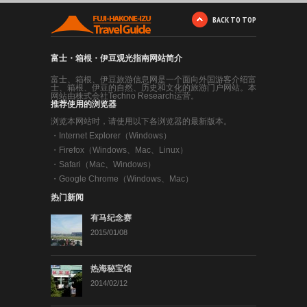
BACK TO TOP
富士・箱根・伊豆观光指南网站简介
富士、箱根、伊豆旅游信息网是一个面向外国游客介绍富
士、箱根、伊豆的自然、历史和文化的旅游门户网站。本
网站由株式会社Techno Research运营。
推荐使用的浏览器
浏览本网站时，请使用以下各浏览器的最新版本。
・
Internet Explorer（Windows）
・
Firefox（Windows、Mac、Linux）
・
Safari（Mac、Windows）
・
Google Chrome（Windows、Mac）
热门新闻
有马纪念赛
2015/01/08
热海秘宝馆
2014/02/12