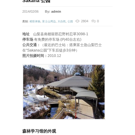
Sakana 公园
2014/02/06
By:
admin
2804
0
类别:
精彩体验
,
富士山周边
,
大自然
,
公园
地址
山梨县南都留郡忍野村忍草3098-1
停车场
有免费的停车场 (约40台左右)
公共交通：
（最近的巴士站：搭乘富士急山梨巴士
在“Sakana公园”下车后徒步3分钟）
照片拍摄时间：
2010.12
森林学习馆的外观