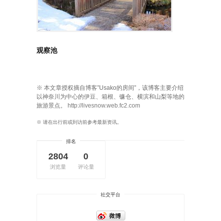
观察池
※ 本文章授权摘自博客”Usako的房间”，该博客主要介绍
以神奈川为中心的伊豆、箱根、镰仓、横滨和山梨等地的
旅游景点。
http://livesnow.web.fc2.com
※ 请在出行前或到访前参考最新资讯。
排名
2804
0
浏览量
评论量
社交平台