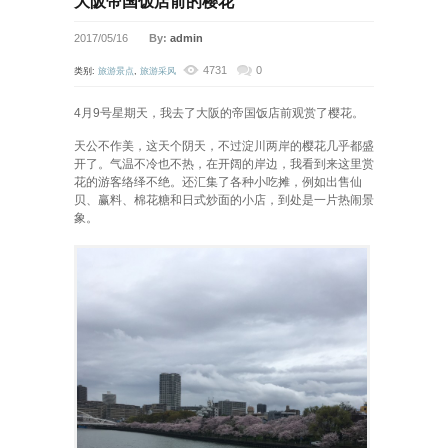
大阪帝国饭店前的樱花
2017/05/16
By:
admin
4731
0
类别:
旅游景点
,
旅游采风
4月9号星期天，我去了大阪的帝国饭店前观赏了樱花。
天公不作美，这天个阴天，不过淀川两岸的樱花几乎都盛
开了。气温不冷也不热，在开阔的岸边，我看到来这里赏
花的游客络绎不绝。还汇集了各种小吃摊，例如出售仙
贝、赢料、棉花糖和日式炒面的小店，到处是一片热闹景
象。