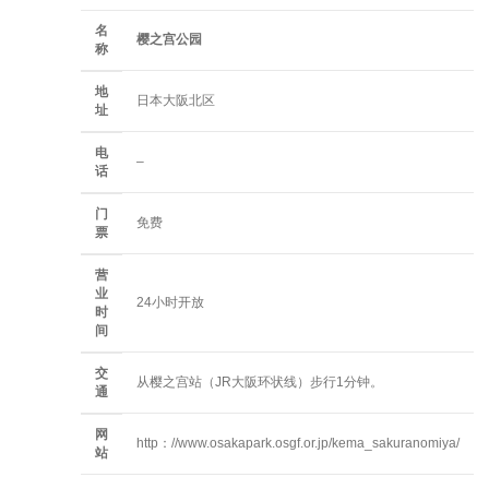
名
樱之宫公园
称
地
日本大阪北区
址
电
–
话
门
免费
票
营
业
24小时开放
时
间
交
从樱之宫站（JR大阪环状线）步行1分钟。
通
网
http：//www.osakapark.osgf.or.jp/kema_sakuranomiya/
站