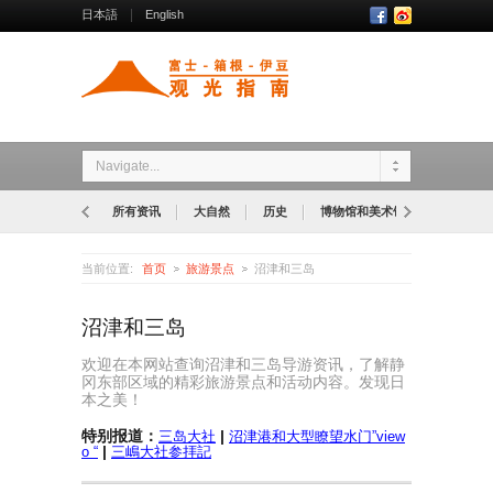
日本語
English
Navigate...
所有资讯
大自然
历史
博物馆和美术馆
公园
当前位置:
首页
旅游景点
沼津和三岛
沼津和三岛
欢迎在本网站查询沼津和三岛导游资讯，了解静
冈东部区域的精彩旅游景点和活动内容。发现日
本之美！
特别报道：
|
三岛大社
沼津港和大型瞭望水门”view
|
o “
三嶋大社参拝記