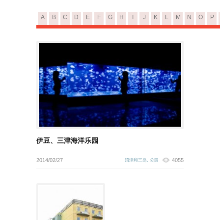
A
B
C
D
E
F
G
H
I
J
K
L
M
N
O
P
伊豆、三津海洋乐园
2014/02/27
4055
沼津和三岛
,
公园