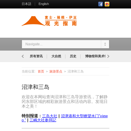
日本語
English
Navigate...
所有资讯
大自然
历史
博物馆和美术馆
公园
当前位置:
首页
旅游景点
沼津和三岛
沼津和三岛
欢迎在本网站查询沼津和三岛导游资讯，了解静
冈东部区域的精彩旅游景点和活动内容。发现日
本之美！
特别报道：
|
三岛大社
沼津港和大型瞭望水门”view
|
o “
三嶋大社参拝記