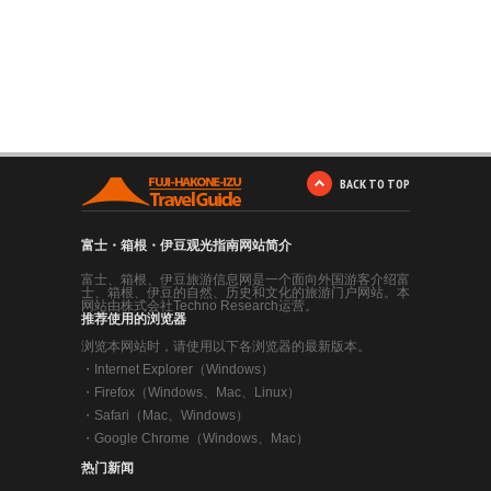
BACK TO TOP
富士・箱根・伊豆观光指南网站简介
富士、箱根、伊豆旅游信息网是一个面向外国游客介绍富
士、箱根、伊豆的自然、历史和文化的旅游门户网站。本
网站由株式会社Techno Research运营。
推荐使用的浏览器
浏览本网站时，请使用以下各浏览器的最新版本。
・
Internet Explorer（Windows）
・
Firefox（Windows、Mac、Linux）
・
Safari（Mac、Windows）
・
Google Chrome（Windows、Mac）
热门新闻