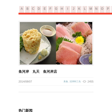
A
B
C
D
E
F
G
H
I
J
K
L
M
N
O
P
鱼河岸 丸天 鱼河岸店
2014/08/07
2455
美食
,
沼津和三岛
热门新闻